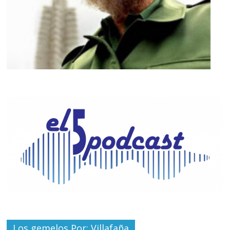
Los gemelos Por: Villafaña