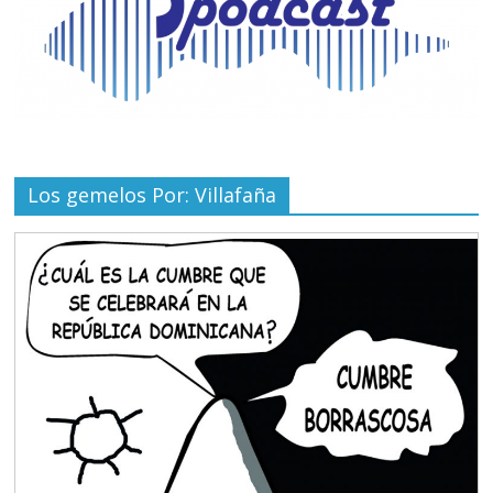
Los gemelos Por: Villafaña