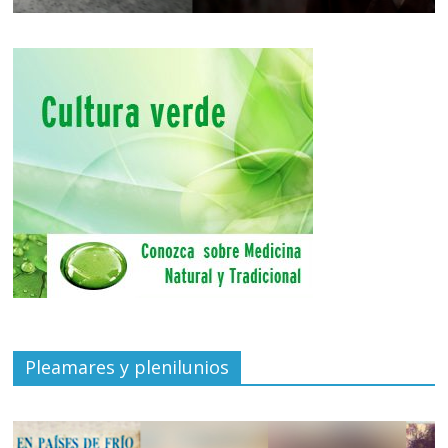
Pleamares y plenilunios