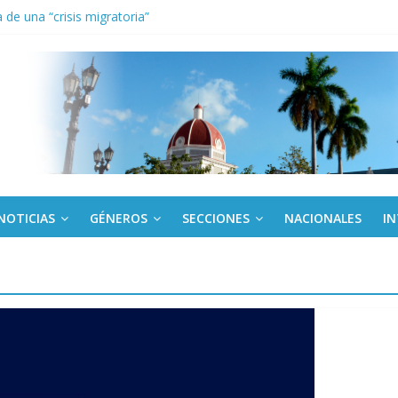
de una “crisis migratoria”
anel Empresa Eléctrica de La Habana y otras instalaciones
el Libro y el legado editorial cubano
iantes cubanos en certamen de ballet en Sudáfrica
 ICAIC, para los niños trabajamos
NOTICIAS
GÉNEROS
SECCIONES
NACIONALES
I