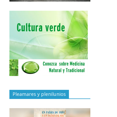
Pleamares y plenilunios