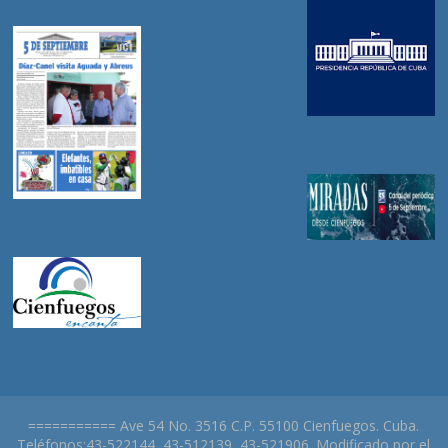
=========== Ave 54 No. 3516 C.P. 55100 Cienfuegos. Cuba.
Teléfonos:43-522144, 43-512139, 43-521906. Modificado por el