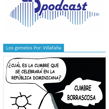
Los gemelos Por: Villafaña