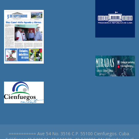
=========== Ave 54 No. 3516 C.P. 55100 Cienfuegos. Cuba.