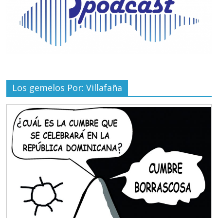
Los gemelos Por: Villafaña