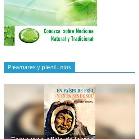
Pleamares y plenilunios
de