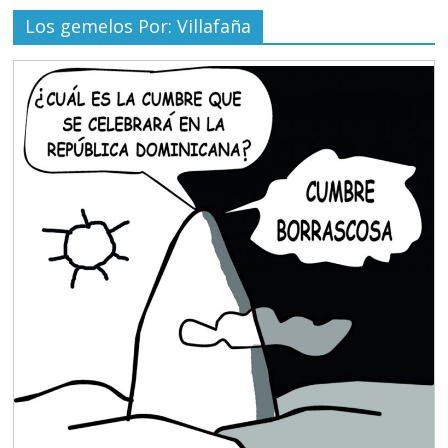
Los gemelos Por: Villafaña