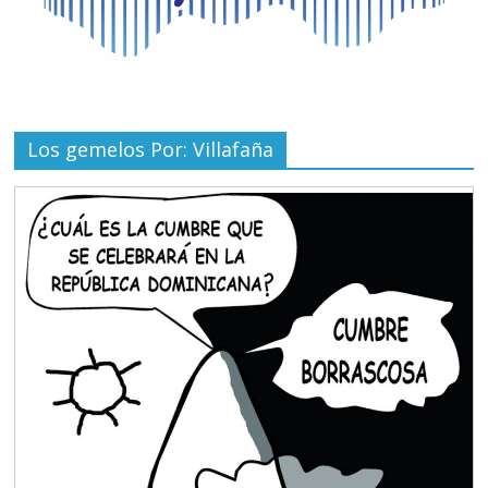
Los gemelos Por: Villafaña