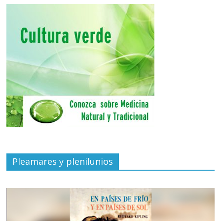
Pleamares y plenilunios