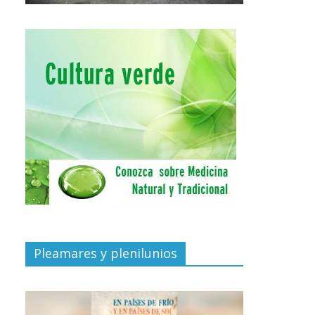
Pleamares y plenilunios