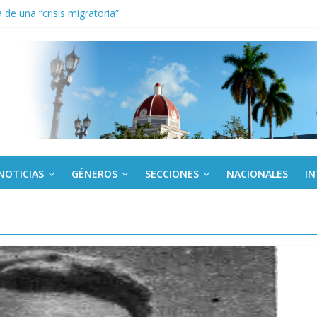
de una “crisis migratoria”
anel Empresa Eléctrica de La Habana y otras instalaciones
el Libro y el legado editorial cubano
iantes cubanos en certamen de ballet en Sudáfrica
 ICAIC, para los niños trabajamos
NOTICIAS
GÉNEROS
SECCIONES
NACIONALES
I