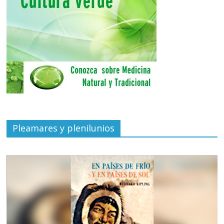
Pleamares y plenilunios