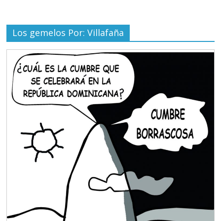
Los gemelos Por: Villafaña