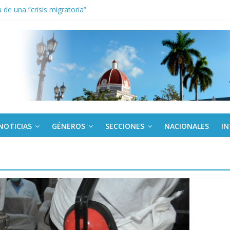
de una “crisis migratoria”
anel Empresa Eléctrica de La Habana y otras instalaciones
el Libro y el legado editorial cubano
iantes cubanos en certamen de ballet en Sudáfrica
 ICAIC, para los niños trabajamos
NOTICIAS
GÉNEROS
SECCIONES
NACIONALES
I