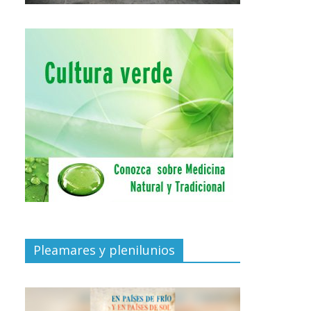
Pleamares y plenilunios