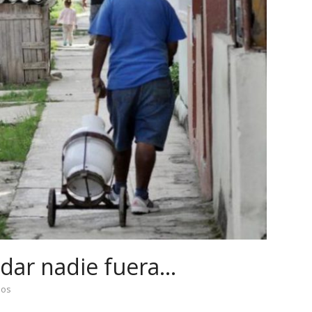
edar nadie fuera…
ios