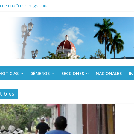
de una “crisis migratoria”
anel Empresa Eléctrica de La Habana y otras instalaciones
el Libro y el legado editorial cubano
iantes cubanos en certamen de ballet en Sudáfrica
 ICAIC, para los niños trabajamos
NOTICIAS
GÉNEROS
SECCIONES
NACIONALES
I
tibles