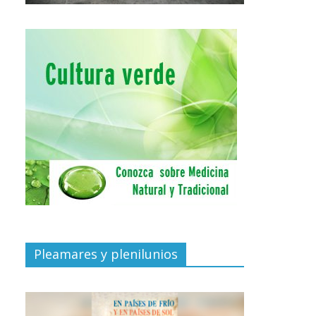
Pleamares y plenilunios