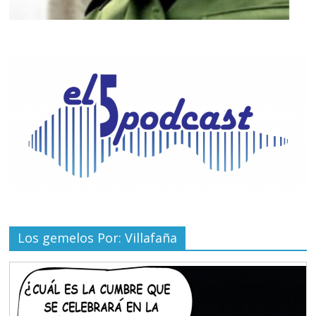
Los gemelos Por: Villafaña