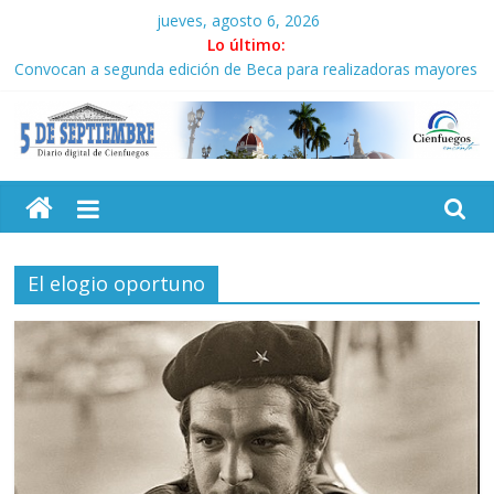
Saltar
jueves, agosto 6, 2026
al
Lo último:
contenido
Convocan a segunda edición de Beca para realizadoras mayores
de 50 años
Neo-macartismo gourmet
Culmina servicio militar activo para jóvenes en Cienfuegos
5
Otorgan Medalla de la Amistad al activista Donald Dutherland
Es de nosotros
Septiembre
El elogio oportuno
Diario
digital
de
Cienfuegos,
Cuba