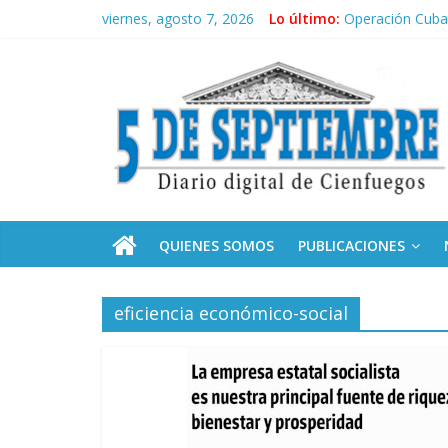
Saltar
viernes, agosto 7, 2026
Lo último:
Operación Cuba 
al
Conozca nuestr
contenido
5
Por ti, Fidel; p
“Junto a Fidel”
Solidaridad sin 
Septiembre
Diario
digital
de
QUIENES SOMOS
PUBLICACIONES
Cienfuegos,
Cuba
eficiencia económico-social