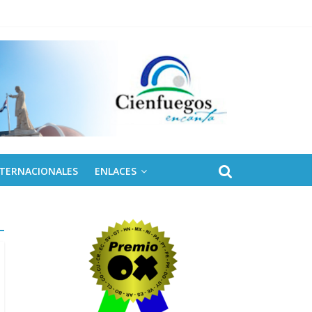
 de Fidel
NTERNACIONALES
ENLACES