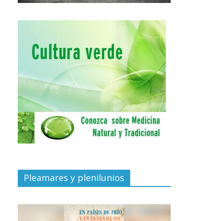
Pleamares y plenilunios