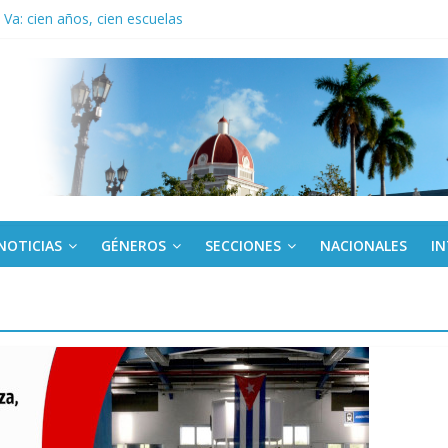
Va: cien años, cien escuelas
a edición semanal en PDF del 7 de agosto
or todos (+ Multimedia)
: En imágenes la prensa cubana rinde tributo al Comandante (+ Fotos)
fronteras: brigada chilena viaja a Cuba con donativos por el centenario
NOTICIAS
GÉNEROS
SECCIONES
NACIONALES
I