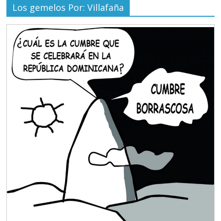
Los gemelos Por: Villafaña