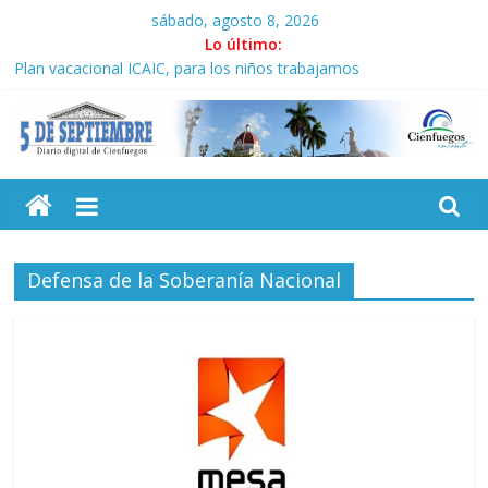
Saltar
sábado, agosto 8, 2026
al
Lo último:
contenido
Plan vacacional ICAIC, para los niños trabajamos
El pulso de la noche opacado por el alcohol
Recorrió Díaz-Canel Empresa Eléctrica de La Habana y otras
instalaciones
5
Fidel, la Feria del Libro y el legado editorial cubano
Premian a estudiantes cubanos en certamen de ballet en
Sudáfrica
Septiembre
Defensa de la Soberanía Nacional
Diario
digital
de
Cienfuegos,
Cuba