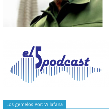
Los gemelos Por: Villafaña