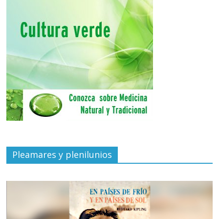
Pleamares y plenilunios