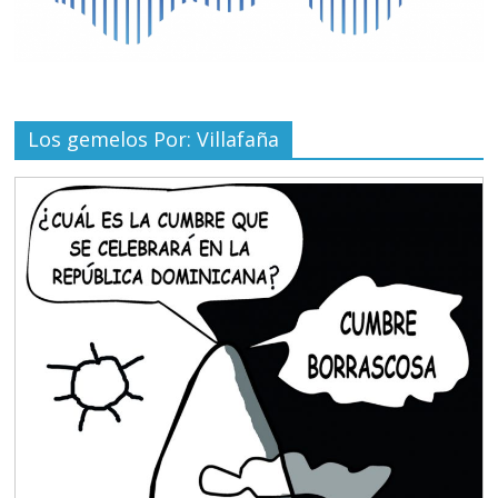
Los gemelos Por: Villafaña