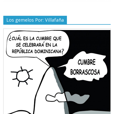
Los gemelos Por: Villafaña