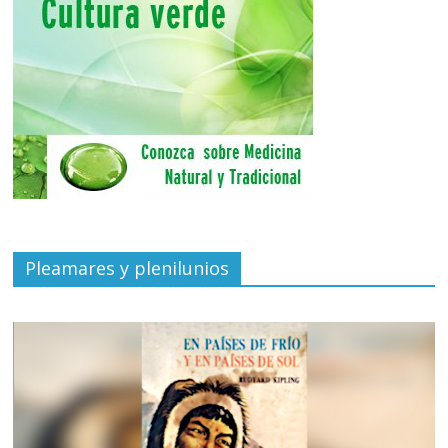
Pleamares y plenilunios