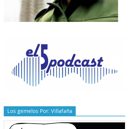
Los gemelos Por: Villafaña