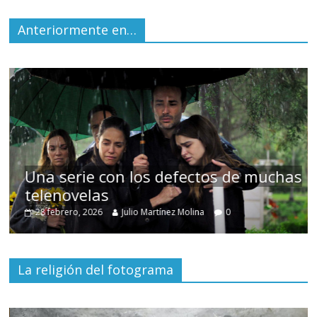
Anteriormente en…
 muchas
Cuento de hadas interclasista en
alta burguesía mexicana
30 diciembre, 2025
Julio Martínez Molina
0
La religión del fotograma