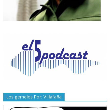
Los gemelos Por: Villafaña