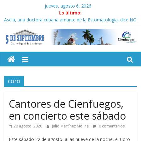
Saltar
jueves, agosto 6, 2026
al
Lo último:
contenido
Asela, una doctora cubana amante de la Estomatología, dice NO
al bloqueo
Solidaridad sin fronteras: brigada chilena viaja a Cuba con
donativos por el centenario de Fidel
5
Operación Cuba Va: cien años, cien escuelas
Condecoró Díaz-Canel a brigada cubana que asistió en
Venezuela
Septiembre
Siguen labores de rescate en escuela con desplome parcial en
Cuba
coro
Diario
digital
de
Cantores de Cienfuegos,
Cienfuegos,
en concierto este sábado
Cuba
20 agosto, 2020
Julio Martínez Molina
0 comentarios
Este sábado 22 de agosto, a las nueve de la noche, el Coro