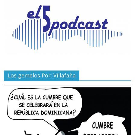
Los gemelos Por: Villafaña