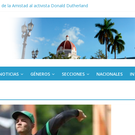
de la Amistad al activista Donald Dutherland
los a todos juntos”: Lula desafía a Rubio a hacer campaña por Bolso
cuador y Argentina se reunirán en Quito
o gourmet
 militar activo para jóvenes en Cienfuegos
NOTICIAS
GÉNEROS
SECCIONES
NACIONALES
I