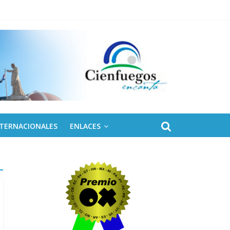
naro
NTERNACIONALES
ENLACES