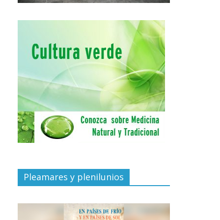
Pleamares y plenilunios