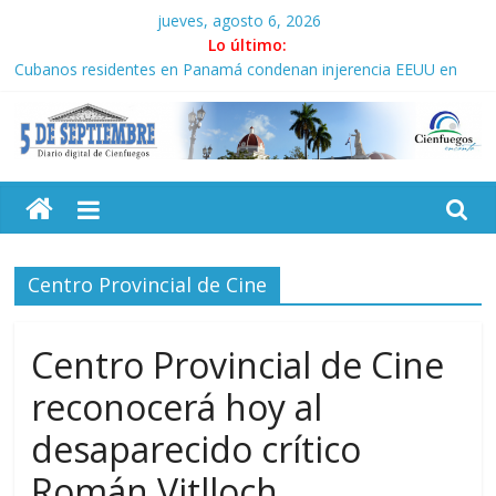
Saltar
jueves, agosto 6, 2026
al
Lo último:
contenido
Cubanos residentes en Panamá condenan injerencia EEUU en
zona franca
Operación Cuba Va: cien años, cien escuelas
Condecoró Díaz-Canel a brigada cubana que asistió en
5
Venezuela
Siguen labores de rescate en escuela con desplome parcial en
Cuba
Septiembre
Asela, una doctora cubana amante de la Estomatología, dice NO
al bloqueo
Centro Provincial de Cine
Diario
digital
de
Centro Provincial de Cine
Cienfuegos,
reconocerá hoy al
Cuba
desaparecido crítico
Román Vitlloch