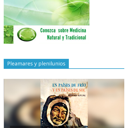
Pleamares y plenilunios
de