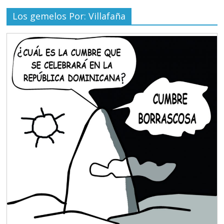
Los gemelos Por: Villafaña