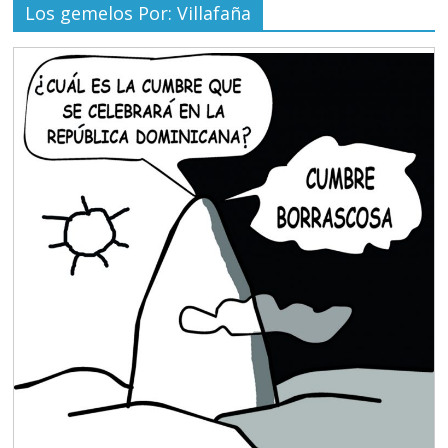
Los gemelos Por: Villafaña