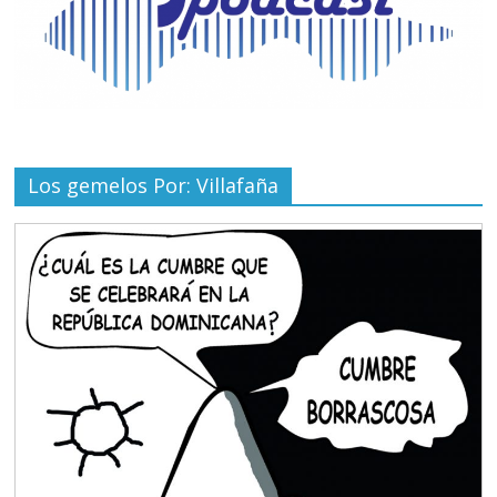
Los gemelos Por: Villafaña