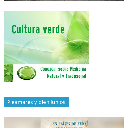
Pleamares y plenilunios