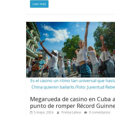
Leer más
Es el casino un ritmo tan universal que hast
China quieren bailarlo./Foto: Juventud Rebe
Megarueda de casino en Cuba 
punto de romper Récord Guinn
5 mayo, 2024
Prensa Latina
0 comentarios