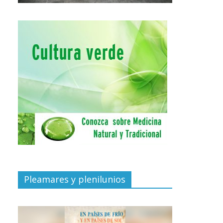
Pleamares y plenilunios