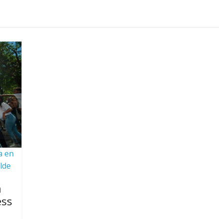
a en
lde
a
ess