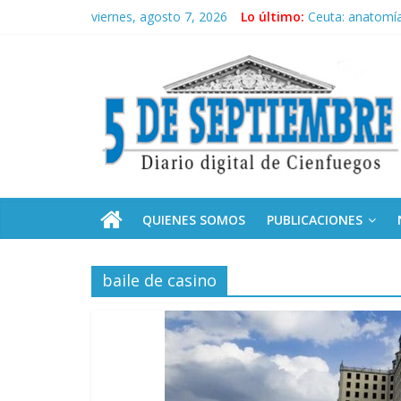
Saltar
viernes, agosto 7, 2026
Lo último:
Ceuta: anatomía 
al
Recorrió Díaz-C
contenido
5
Fidel, la Feria d
Premian a estud
Plan vacacional
Septiembre
Diario
digital
de
QUIENES SOMOS
PUBLICACIONES
Cienfuegos,
Cuba
baile de casino