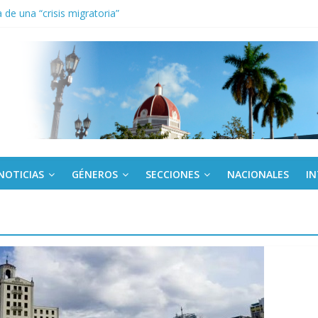
de una “crisis migratoria”
anel Empresa Eléctrica de La Habana y otras instalaciones
el Libro y el legado editorial cubano
iantes cubanos en certamen de ballet en Sudáfrica
 ICAIC, para los niños trabajamos
NOTICIAS
GÉNEROS
SECCIONES
NACIONALES
I