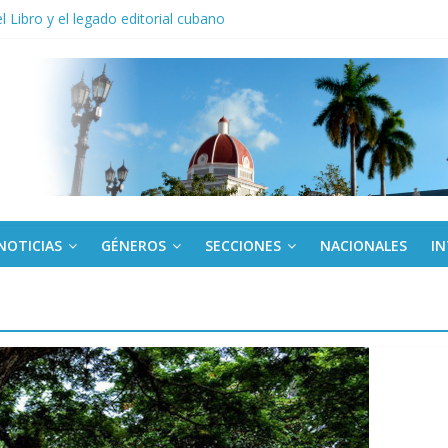
del Libro y el legado editorial cubano
políticas y de masas celebrarán centenario de Fidel
Villa Clara y Guantánamo actúan ante precios abusivos
noche opacado por el alcohol
anel Empresa Eléctrica de La Habana y otras instalaciones
NOTICIAS
GÉNEROS
SECCIONES
NACIONALES
I