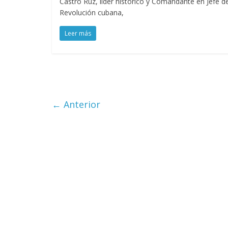
Castro Ruz, líder histórico y Comandante en Jefe de
Revolución cubana,
Leer más
← Anterior