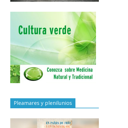
Pleamares y plenilunios