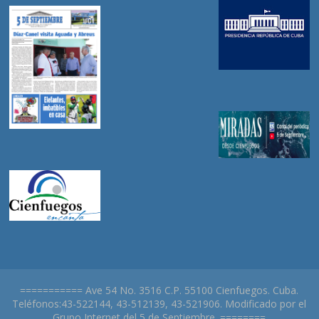
=========== Ave 54 No. 3516 C.P. 55100 Cienfuegos. Cuba.
Teléfonos:43-522144, 43-512139, 43-521906. Modificado por el
Grupo Internet del 5 de Septiembre. ========