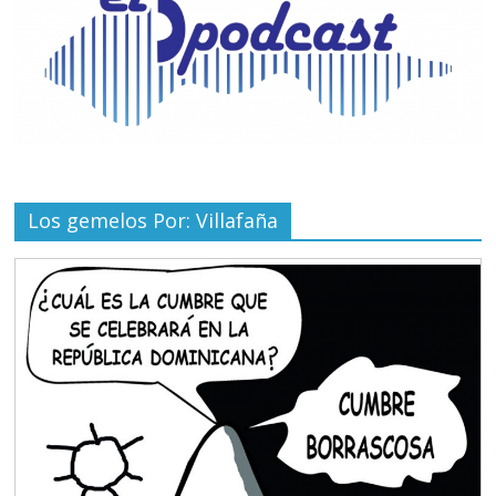
Los gemelos Por: Villafaña