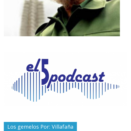
Los gemelos Por: Villafaña