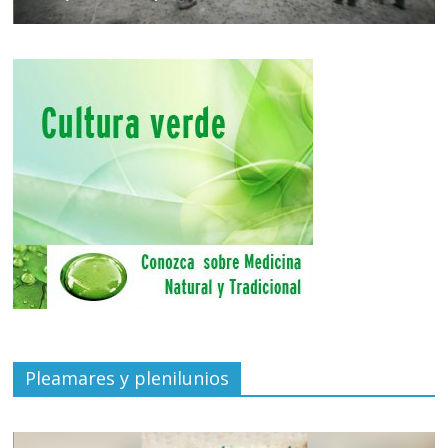
Pleamares y plenilunios