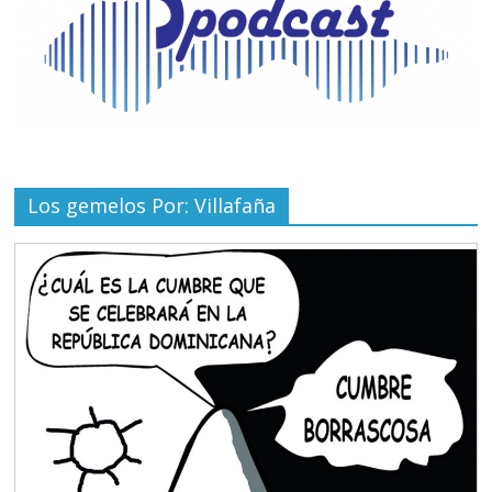
Los gemelos Por: Villafaña