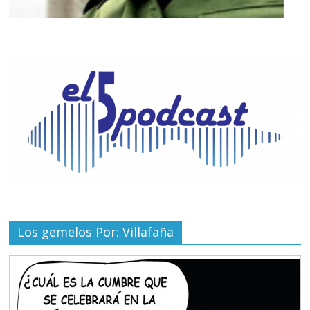
Los gemelos Por: Villafaña