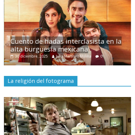
s
Cuento de hadas interclasista en la
alta burguesía mexicana
30 diciembre, 2025
Julio Martínez Molina
0
La religión del fotograma