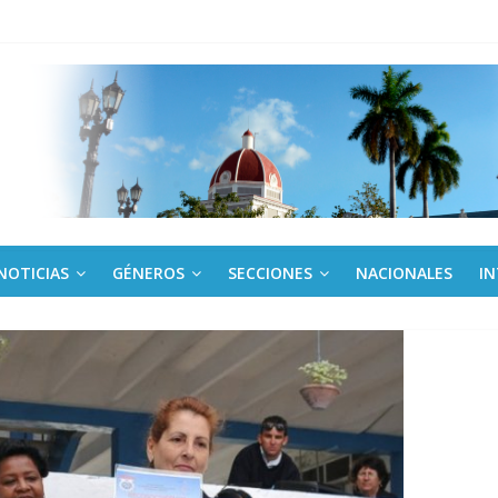
nda edición de Beca para realizadoras mayores de 50 años
o gourmet
 militar activo para jóvenes en Cienfuegos
de la Amistad al activista Donald Dutherland
NOTICIAS
GÉNEROS
SECCIONES
NACIONALES
I