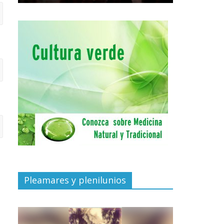
Pleamares y plenilunios