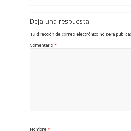
Cuento de 
Deja una respuesta
interclasist
burguesía 
Tu dirección de correo electrónico no será publica
30 diciembre, 202
0
Comentario
*
Cine maciz
28 diciembre, 202
0
Nombre
*