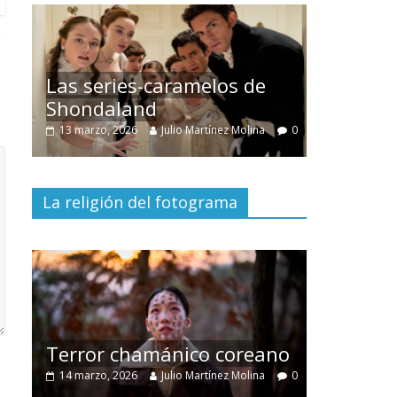
Las series-caramelos de
Una seri
Shondaland
de much
0
13 marzo, 2026
Julio Martínez Molina
0
28 febrero, 
La religión del fotograma
Diverti
dramáti
Terror chamánico coreano
29 diciembr
0
14 marzo, 2026
Julio Martínez Molina
0
0