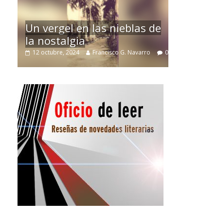
La efíme
Un vergel en las nieblas de
r
Villuend
la nostalgia
ro
21 septiemb
12 octubre, 2024
Francisco G. Navarro
0
3