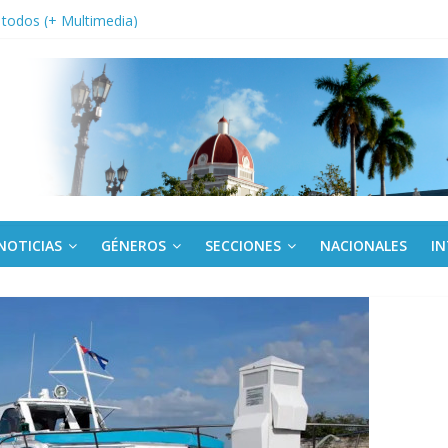
a edición semanal en PDF del 7 de agosto
or todos (+ Multimedia)
: En imágenes la prensa cubana rinde tributo al Comandante (+ Fotos)
fronteras: brigada chilena viaja a Cuba con donativos por el centenario
Va: cien años, cien escuelas
NOTICIAS
GÉNEROS
SECCIONES
NACIONALES
I