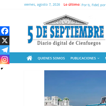
Saltar
viernes, agosto 7, 2026
Lo último:
Conozca nuestr
al
Por ti, Fidel; p
contenido
5
“Junto a Fidel”
Solidaridad sin 
Operación Cuba 
Septiembre
Diario
digital
de
QUIENES SOMOS
PUBLICACIONES
Cienfuegos,
Cuba