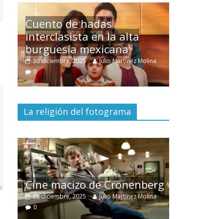
Un hombre entre dos
mundos
lina
15 mayo, 2026
Julio Martínez Molina
0
La religión del fotograma
El documental
Nuestra
tierra
y el despojo de los
berg
pueblos originarios
lina
30 junio, 2026
Julio Martínez Molina
0