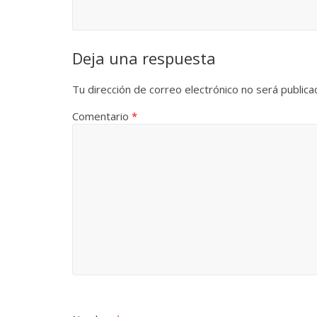
Deja una respuesta
Las series-caramelos de
Una serie 
Shondaland
de muchas
Tu dirección de correo electrónico no será publica
13 marzo, 2026
Julio Martínez Molina
0
28 febrero, 202
Comentario
*
Divertida
dramática
Terror chamánico coreano
29 diciembre, 2
14 marzo, 2026
Julio Martínez Molina
0
0