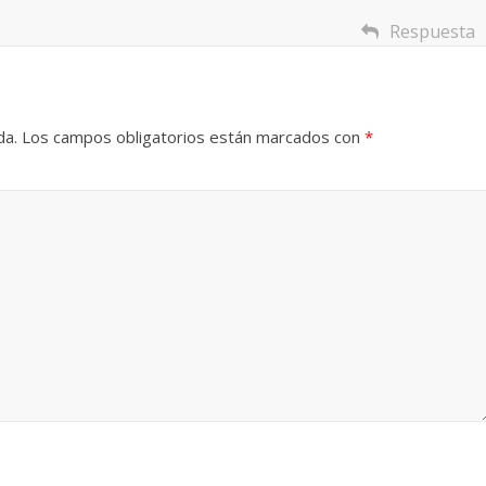
Respuesta
Cuento de hadas
interclasista en la alta
con los defectos
burguesía mexicana
 telenovelas
30 diciembre, 2025
Julio Martínez Mo
da.
Los campos obligatorios están marcados con
*
6
Julio Martínez Molina
0
0
 comedia
 argentina
Cine macizo de Cronen
025
Julio Martínez Molina
28 diciembre, 2025
Julio Martínez Mo
0