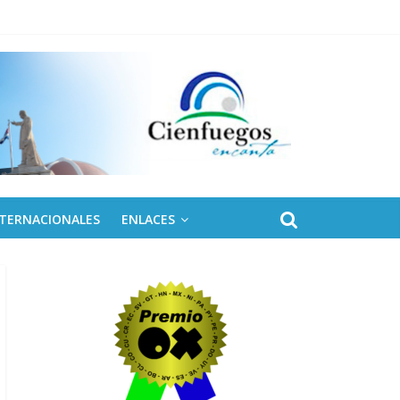
 de Fidel
NTERNACIONALES
ENLACES