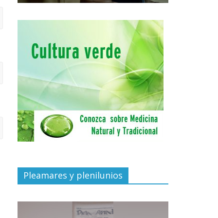
Pleamares y plenilunios