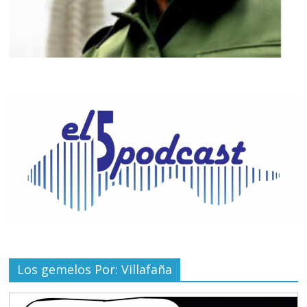
Los gemelos Por: Villafaña