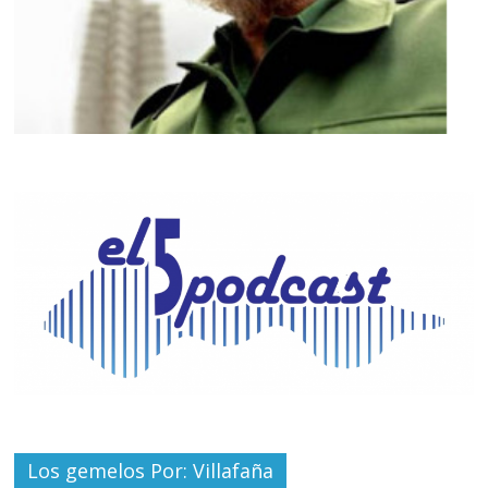
Los gemelos Por: Villafaña