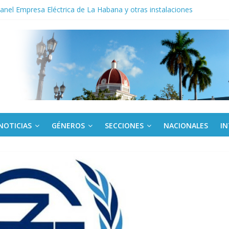
noche opacado por el alcohol
anel Empresa Eléctrica de La Habana y otras instalaciones
del Libro y el legado editorial cubano
iantes cubanos en certamen de ballet en Sudáfrica
 ICAIC, para los niños trabajamos
NOTICIAS
GÉNEROS
SECCIONES
NACIONALES
I