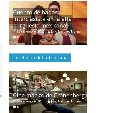
Un hombre entre dos
mundos
olina
15 mayo, 2026
Julio Martínez Molina
0
La religión del fotograma
El documental
Nuestra
tierra
y el despojo de los
berg
pueblos originarios
olina
30 junio, 2026
Julio Martínez Molina
0