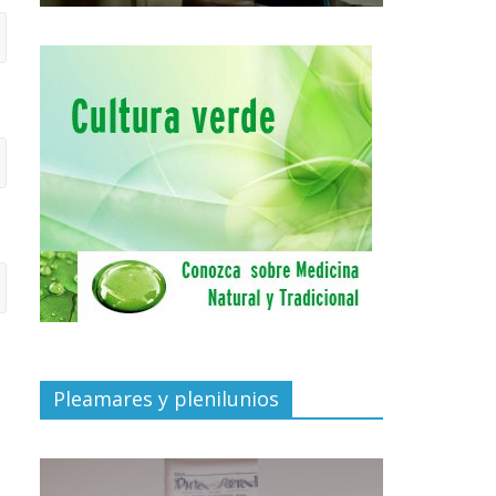
Pleamares y plenilunios