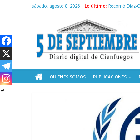
Saltar
sábado, agosto 8, 2026
Lo último:
El pulso de la 
al
Recorrió Díaz-C
contenido
5
Fidel, la Feria 
Premian a estud
Plan vacacional
Septiembre
Diario
digital
de
QUIENES SOMOS
PUBLICACIONES
Cienfuegos,
Cuba