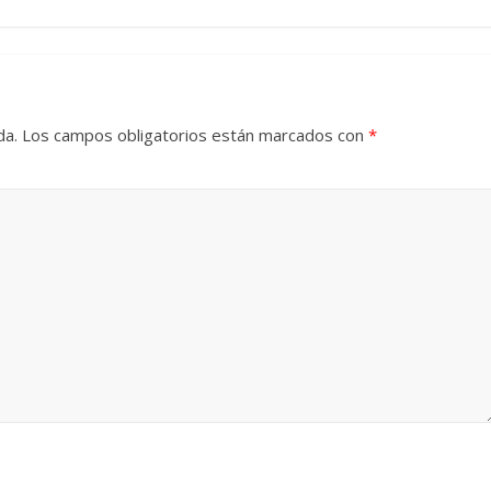
Cuento de hadas
interclasista en la alta
con los defectos
burguesía mexicana
 telenovelas
da.
Los campos obligatorios están marcados con
*
30 diciembre, 2025
Julio Martínez M
6
Julio Martínez Molina
0
0
 comedia
 argentina
Cine macizo de Cronen
025
Julio Martínez Molina
28 diciembre, 2025
Julio Martínez M
0