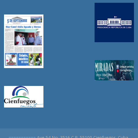
=========== Ave 54 No. 3516 C.P. 55100 Cienfuegos. Cuba.