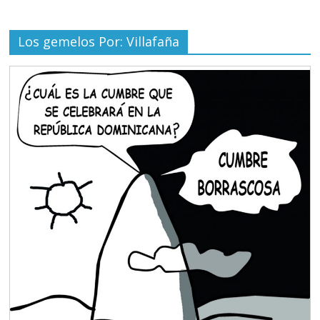
Los gemelos Por: Villafaña