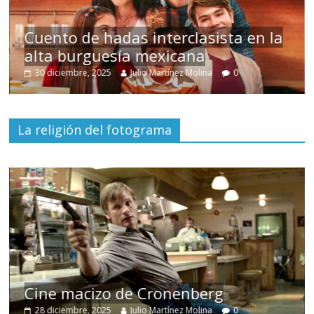
Cuento de hadas interclasista en la
alta burguesía mexicana
U
30 diciembre, 2025
Julio Martínez Molina
0
La religión del fotograma
Cine macizo de Cronenberg
28 diciembre, 2025
Julio Martínez Molina
0