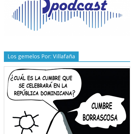
Los gemelos Por: Villafaña