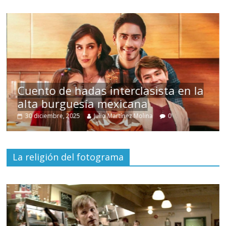
s
Cuento de hadas interclasista en la
alta burguesía mexicana
30 diciembre, 2025
Julio Martínez Molina
0
La religión del fotograma