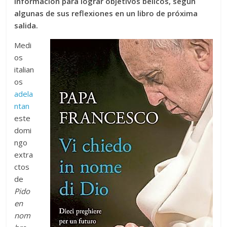
información para lograr objetivos bélicos, según
algunas de sus reflexiones en un libro de próxima
salida.
Medi
os
italian
os
adela
ntan
este
domi
ngo
extra
ctos
de
Pido
en
nom