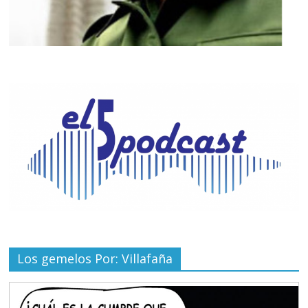
Los gemelos Por: Villafaña