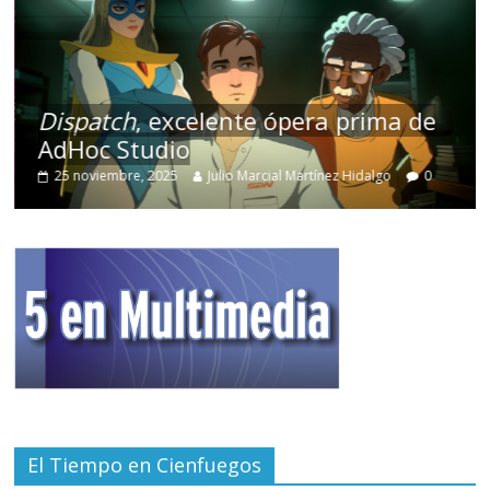
Dispatch
, excelente ópera prima de
AdHoc Studio
25 noviembre, 2025
Julio Marcial Martínez Hidalgo
0
El Tiempo en Cienfuegos