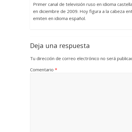
Primer canal de televisión ruso en idioma caste
en diciembre de 2009. Hoy figura a la cabeza en
Cuento de 
emiten en idioma español.
interclasist
burguesía 
30 diciembre, 202
0
Deja una respuesta
Tu dirección de correo electrónico no será publica
Comentario
*
Cine maciz
28 diciembre, 202
0