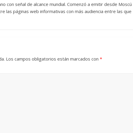
llano con señal de alcance mundial. Comenzó a emitir desde Moscú
tre las páginas web informativas con más audiencia entre las que
hadas
a en la alta
Un hombre entre dos
mexicana
mundos
5
Julio Martínez Molina
15 mayo, 2026
Julio Martínez Molina
da.
Los campos obligatorios están marcados con
*
El documental
Nuestra
tierra
y el despojo de los
o de Cronenberg
pueblos originarios
5
Julio Martínez Molina
30 junio, 2026
Julio Martínez Molina