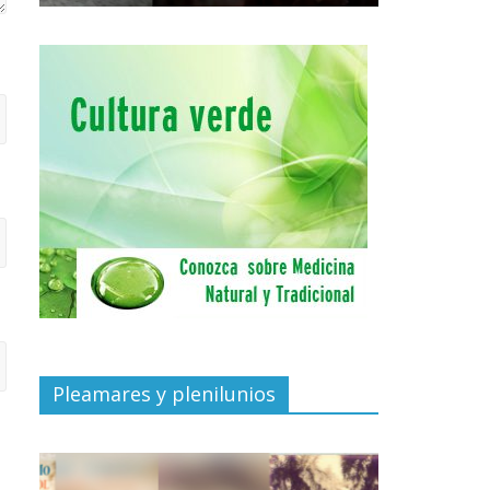
Pleamares y plenilunios