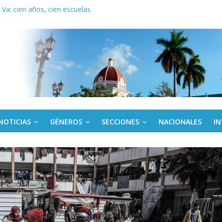
Va: cien años, cien escuelas
a edición semanal en PDF del 7 de agosto
or todos (+ Multimedia)
: En imágenes la prensa cubana rinde tributo al Comandante (+ Fotos)
fronteras: brigada chilena viaja a Cuba con donativos por el centenario
NOTICIAS
GÉNEROS
SECCIONES
NACIONALES
I