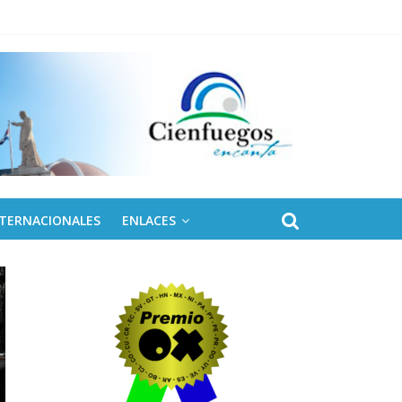
 de Fidel
NTERNACIONALES
ENLACES