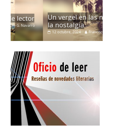
La efíme
Un vergel en las nieblas de
r
Villuend
la nostalgia
ro
21 septiemb
12 octubre, 2024
Francisco G. Navarro
0
3