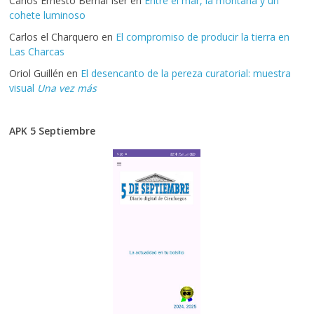
Carlos Ernesto Bernal Iser
en
Entre el mar, la montaña y un
cohete luminoso
Carlos el Charquero
en
El compromiso de producir la tierra en
Las Charcas
Oriol Guillén
en
El desencanto de la pereza curatorial: muestra
visual
Una vez más
APK 5 Septiembre