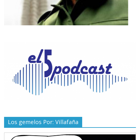
Los gemelos Por: Villafaña