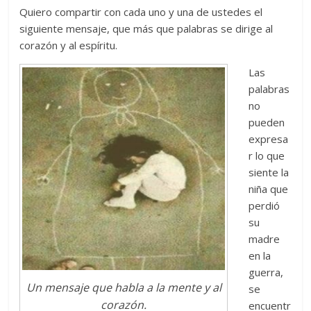
Quiero compartir con cada uno y una de ustedes el
siguiente mensaje, que más que palabras se dirige al
corazón y al espíritu.
Las
palabras
no
pueden
expresa
r lo que
siente la
niña que
perdió
su
madre
en la
guerra,
Un mensaje que habla a la mente y al
se
corazón.
encuentr