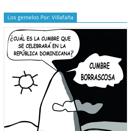
Los gemelos Por: Villafaña