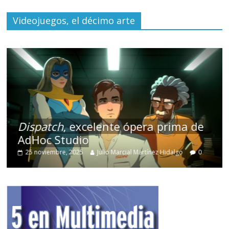
Videojuegos, el décimo arte
Dispatch
, excelente ópera prima de
AdHoc Studio
25 noviembre, 2025
Julio Marcial Martínez Hidalgo
0