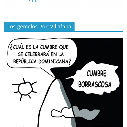
Los gemelos Por: Villafaña