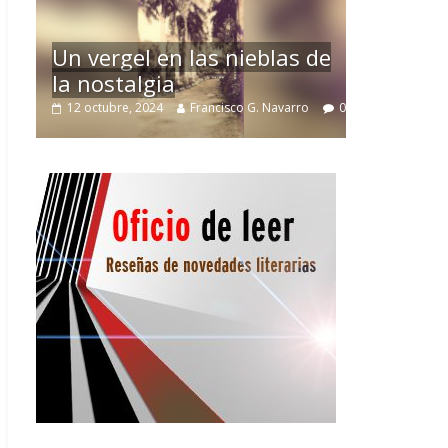
La efímera Torre del
as nieblas de
Villuendas
21 septiembre, 2024
Francisco G. Navarro
rancisco G. Navarro
0
3