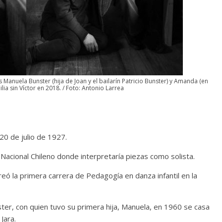
n hombre entre dos
Las series-car
undos
Shondaland
5 mayo, 2026
Julio Martínez Molina
0
13 marzo, 2026
Julio
s Manuela Bunster (hija de Joan y el bailarín Patricio Bunster) y Amanda (en
ilia sin Víctor en 2018. / Foto: Antonio Larrea
20 de julio de 1927.
t Nacional Chileno donde interpretaría piezas como solista.
l documental
Nuestra
reó la primera carrera de Pedagogía en danza infantil en la
ierra
y el despojo de los
ueblos originarios
Terror chamán
nster, con quien tuvo su primera hija, Manuela, en 1960 se casa
30 junio, 2026
Julio Martínez Molina
0
14 marzo, 2026
Jul
Jara.