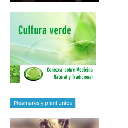
Pleamares y plenilunios