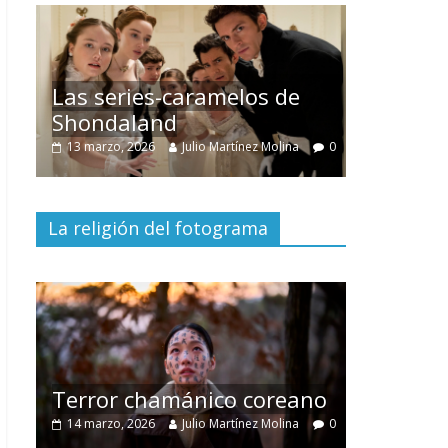
amelos de
Una serie con los defectos
de muchas telenovelas
 Martínez Molina
0
28 febrero, 2026
Julio Martínez Molina
0
La religión del fotograma
Divertida comedia
dramática argentina
ico coreano
29 diciembre, 2025
Julio Martínez Molina
io Martínez Molina
0
0