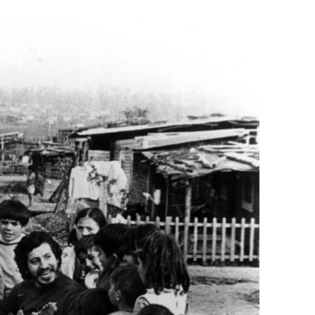
Un vergel en l
emprano oficio de lector
la nostalgia
2 noviembre, 2024
Francisco G. Navarro
0
12 octubre, 2024
F