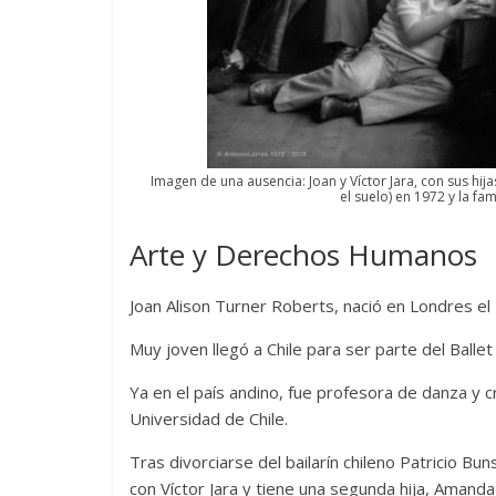
Cuento de hadas
interclasista en la alta
U
burguesía mexicana
m
30 diciembre, 2025
Julio Martínez Molina
0
1
Imagen de una ausencia: Joan y Víctor Jara, con sus hija
el suelo) en 1972 y la fam
Arte y Derechos Humanos
Joan Alison Turner Roberts, nació en Londres el 
Muy joven llegó a Chile para ser parte del Balle
E
Ya en el país andino, fue profesora de danza y c
t
Cine macizo de Cronenberg
Universidad de Chile.
p
28 diciembre, 2025
Julio Martínez Molina
Tras divorciarse del bailarín chileno Patricio Bu
0
con Víctor Jara y tiene una segunda hija, Amanda 