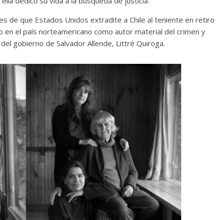
la dedicó su vida a la búsqueda de justicia.
de que Estados Unidos extradite a Chile al teniente en retiro
o en el país norteamericano como autor material del crimen y
 del gobierno de Salvador Allende, Littré Quiroga.