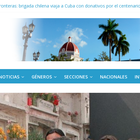
fronteras: brigada chilena viaja a Cuba con donativos por el centenario
Va: cien años, cien escuelas
a edición semanal en PDF del 7 de agosto
or todos (+ Multimedia)
: En imágenes la prensa cubana rinde tributo al Comandante (+ Fotos)
NOTICIAS
GÉNEROS
SECCIONES
NACIONALES
I