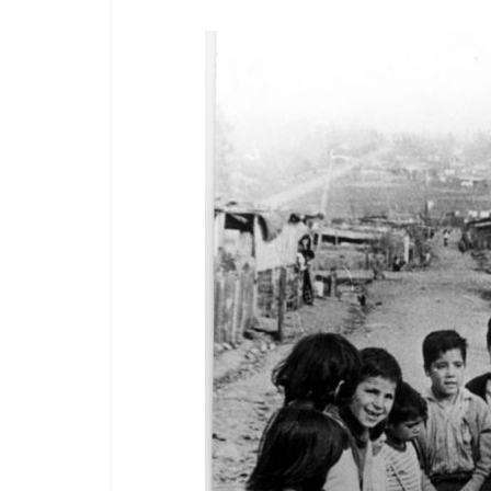
Responso por el alma
atormentada de Denís
T
15 septiembre, 2024
Francisco G. Navarro
0